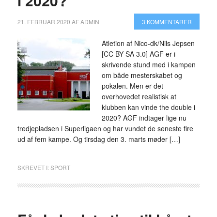
i 2020?
21. FEBRUAR 2020
AF
ADMIN
3 KOMMENTARER
Atletion af Nico-dk/Nils Jepsen
[CC BY-SA 3.0] AGF er i
skrivende stund med i kampen
om både mesterskabet og
pokalen. Men er det
overhovedet realistisk at
klubben kan vinde the double i
2020? AGF indtager lige nu
tredjepladsen i Superligaen og har vundet de seneste fire
ud af fem kampe. Og tirsdag den 3. marts møder […]
SKREVET I:
SPORT