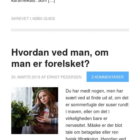
karamelkast. Som […]
SKREVET I:
KØBS GUIDE
Hvordan ved man, om
man er forelsket?
30. MARTS 2019
AF
ERNST PEDERSEN
2 KOMMENTARER
Du har mødt nogen, men har
svært ved at finde ud af, om det
er sommerfugle der suser rundt
i maven, eller om det i
virkeligheden bare er
nervøsitet. Måske er der blot
tale om betagelse eller ren
fysisk tiltrækning. Hvordan ved