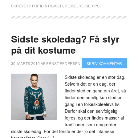
SKREVET I:
FRITID & REJSER
,
REJSE
,
REJSE TIPS
Sidste skoledag? Få styr
på dit kostume
30. MARTS 2019
AF
ERNST PEDERSEN
SKRIV KOMMENTAR
Sidste skoledag er en stor dag.
Selvom det er en dag, der
finder sted en gang om året, så
finder den nemlig kun sted én
gang i en folkeskoleelevs liv.
Derfor skal den selvfølgelig
fejres, og der findes masser af
traditioner, som omgærder
sidste skoledag. For det første er der jo det infamøse