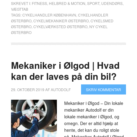
SKREVET I:
FITNESS
,
HELBRED & MOTION
,
SPORT
,
UDENDØRS
,
VÆGTTAB
TAGS:
CYKELHANDLER KØBENHAVN
,
CYKELHANDLER
ØSTERBRO
,
CYKELMEKANIKER ØSTERBRO
,
CYKELSMED
ØSTERBRO
,
CYKELVÆRKSTED ØSTERBRO
,
NY CYKEL
ØSTERBRO
Mekaniker i Ølgod | Hvad
kan der laves på din bil?
29. OKTOBER 2019
AF
AUTODOLF
SKRIV KOMMENTAR
Mekaniker i Ølgod – Din lokale
mekaniker Autodolf er din
lokale mekaniker i Ølgod, og
omegn. Der er altid hjælp at
hente, det kan du roligt stole
på. Mekaniker Autodolf i Ølgod,