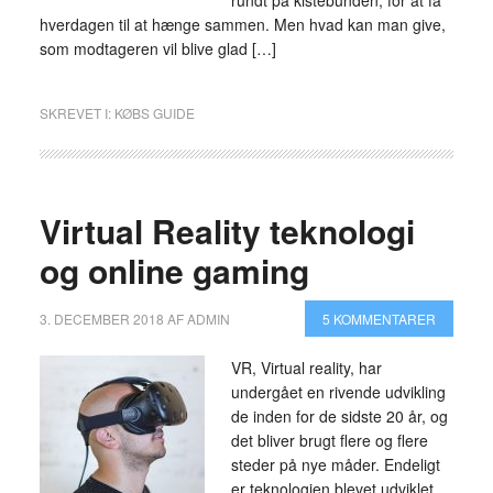
rundt på kistebunden, for at få
hverdagen til at hænge sammen. Men hvad kan man give,
som modtageren vil blive glad […]
SKREVET I:
KØBS GUIDE
Virtual Reality teknologi
og online gaming
3. DECEMBER 2018
AF
ADMIN
5 KOMMENTARER
VR, Virtual reality, har
undergået en rivende udvikling
de inden for de sidste 20 år, og
det bliver brugt flere og flere
steder på nye måder. Endeligt
er teknologien blevet udviklet