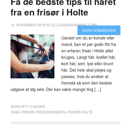
Få de bedste tips til håret
fra en frisør i Holte
10. NOVEMBER 2019
AF
ELLEGAARDHAIRFACTORY
SKRIV KOMMENTAR
Uanset om du er kvinde eller
mand, kan et par gode fifs fra
en erfaren frisør i Holte altid
bruges. Langt hår, krøllet hår,
kort hår, sort, lyst eller brunt
hår. Det hele skal plejes og
passes, hvis du ønsker at
fremstå så som den bedste
udgave af dig selv. Der kan være mange ting […]
SKREVET I:
VOKSNE
TAGS:
FRISØR FREDERIKSBERG
,
FRISØR HOLTE