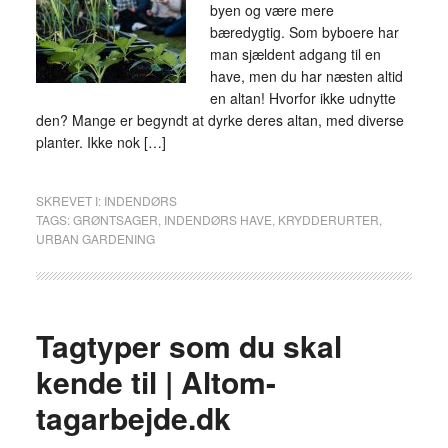
byen og være mere
bæredygtig. Som byboere har
man sjældent adgang til en
have, men du har næsten altid
en altan! Hvorfor ikke udnytte
den? Mange er begyndt at dyrke deres altan, med diverse
planter. Ikke nok […]
SKREVET I:
INDENDØRS
TAGS:
GRØNTSAGER
,
INDENDØRS HAVE
,
KRYDDERURTER
,
URBAN GARDENING
Tagtyper som du skal
kende til | Altom-
tagarbejde.dk