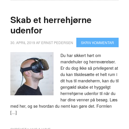
Skab et herrehjørne
udenfor
30. APRIL 2019
AF
ERNST PEDERSEN
SKRIV KOMMENTAR
Du har sikkert hørt om
mandehuler og herreværelser.
Er du dog ikke så privilegeret at
du kan tilsidesætte et helt rum i
dit hus til mandehørm, kan du til
gengæld skabe et hyggeligt
herrrehjørne udenfor til når du
har dine venner på besøg. Læs
med her, og se hvordan du nemt kan gøre det. Formlen
[…]