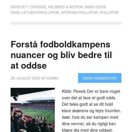
SKREVET I:
DIVERSE
,
HELBRED & MOTION
,
KØBS GUIDE
TAGS:
LETVÆGTSROLLATOR
,
OFFROAD ROLLATOR
,
ROLLATOR
Forstå fodboldkampens
nuancer og bliv bedre til
at oddse
28. AUGUST 2020
AF
ADMIN
SKRIV KOMMENTAR
Kilde: Pexels Der er bare noget
over det at lave et godt odds.
Det føles godt at se dit hold
klare skærene og fejre triumfen.
Især, hvis du ser kampen med
dine venner, så du rigtigt kan
blære dig med dine oddset-