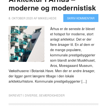
moderne og modernistisk
8. OKTOBER 2020
AF
MIKKELHEDE
SKRIV KOMMENTAR
Århus er de seneste år blevet
et hotspot for moderne, stort
anlagt arkitektur. Det er der
flere årsager til. En af dem er
de mange populære,
kommunale prestigebyggerier
som blandt andet Musikhuset,
Aros, Moesgaaard Museum,
Væksthusene i Botanisk Have. Men der er andre årsager,
der ligger gemt længere tilbage i den lokale
arkitekturhistore. Kommunale prestigebyggerier […]
SKREVET I:
DIVERSE
,
SEVÆRDIGHEDER