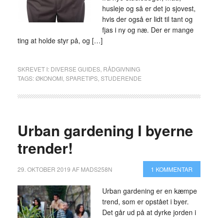
husleje og så er det jo sjovest,
hvis der også er lidt til tant og
fjas i ny og næ. Der er mange
ting at holde styr på, og […]
SKREVET I:
DIVERSE GUIDES
,
RÅDGIVNING
TAGS:
ØKONOMI
,
SPARETIPS
,
STUDERENDE
Urban gardening I byerne
trender!
29. OKTOBER 2019
AF
MADS258N
1 KOMMENTAR
Urban gardening er en kæmpe
trend, som er opstået i byer.
Det går ud på at dyrke jorden i