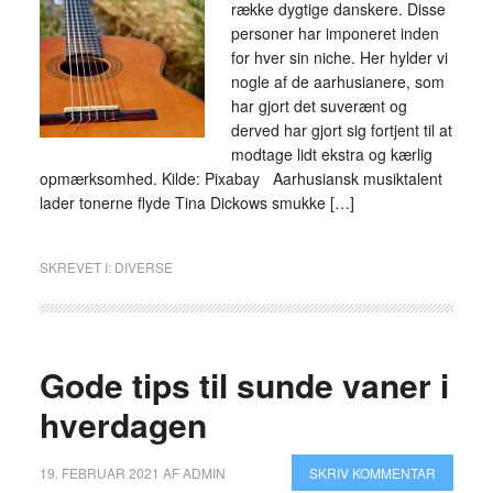
række dygtige danskere. Disse
personer har imponeret inden
for hver sin niche. Her hylder vi
nogle af de aarhusianere, som
har gjort det suverænt og
derved har gjort sig fortjent til at
modtage lidt ekstra og kærlig
opmærksomhed. Kilde: Pixabay Aarhusiansk musiktalent
lader tonerne flyde Tina Dickows smukke […]
SKREVET I:
DIVERSE
Gode tips til sunde vaner i
hverdagen
19. FEBRUAR 2021
AF
ADMIN
SKRIV KOMMENTAR