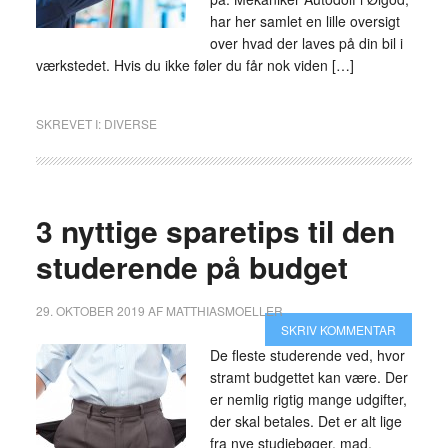
har her samlet en lille oversigt
over hvad der laves på din bil i
værkstedet. Hvis du ikke føler du får nok viden […]
SKREVET I:
DIVERSE
3 nyttige sparetips til den
studerende på budget
29. OKTOBER 2019
AF
MATTHIASMOELLER
SKRIV KOMMENTAR
De fleste studerende ved, hvor
stramt budgettet kan være. Der
er nemlig rigtig mange udgifter,
der skal betales. Det er alt lige
fra nye studiebøger, mad,