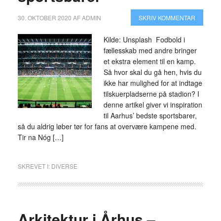
30. OKTOBER 2020
AF
ADMIN
SKRIV KOMMENTAR
Kilde: Unsplash Fodbold i
fællesskab med andre bringer
et ekstra element til en kamp.
Så hvor skal du gå hen, hvis du
ikke har mulighed for at indtage
tilskuerpladserne på stadion? I
denne artikel giver vi inspiration
til Aarhus’ bedste sportsbarer,
så du aldrig løber tør for fans at overvære kampene med.
Tir na Nóg […]
SKREVET I:
DIVERSE
Arkitektur i Århus –