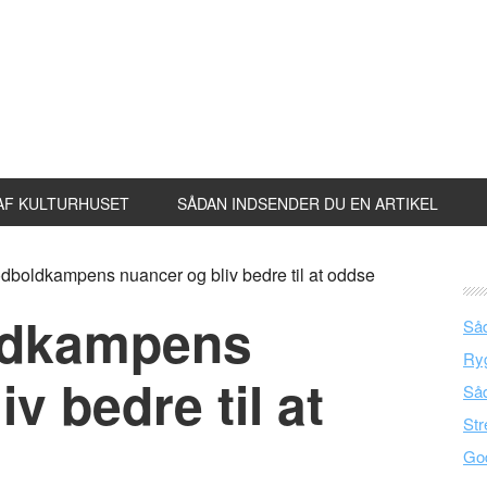
AF KULTURHUSET
SÅDAN INDSENDER DU EN ARTIKEL
odboldkampens nuancer og bliv bedre til at oddse
ldkampens
Såd
Ryg
v bedre til at
Såd
Str
God