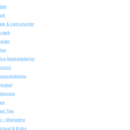
bler
sik
ik & instrumenter
tværk
heder
line
ine Markedsføring
onomi
ssamenligning
kologi
givning
jse
se Tips
g – Marketing
fund & Kultur