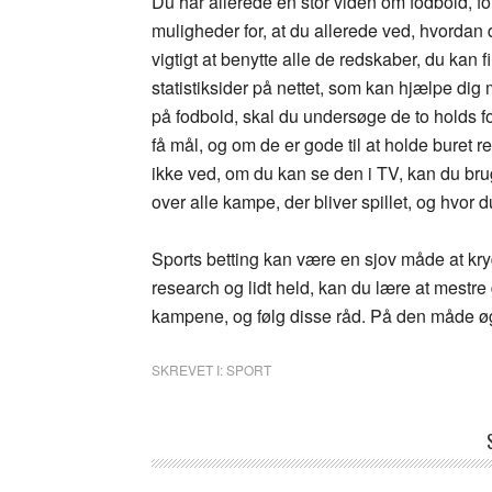
Du har allerede en stor viden om fodbold, fo
muligheder for, at du allerede ved, hvordan 
vigtigt at benytte alle de redskaber, du kan 
statistiksider på nettet, som kan hjælpe dig
på fodbold, skal du undersøge de to holds f
få mål, og om de er gode til at holde buret 
ikke ved, om du kan se den i TV, kan du br
over alle kampe, der bliver spillet, og hvor
Sports betting kan være en sjov måde at 
research og lidt held, kan du lære at mestre
kampene, og følg disse råd. På den måde ø
SKREVET I:
SPORT