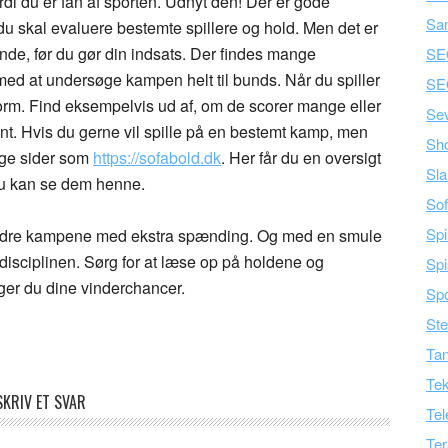
rdi du er fan af sporten. Udnyt den! Der er gode
Sa
du skal evaluere bestemte spillere og hold. Men det er
finde, før du gør din indsats. Der findes mange
SE
 med at undersøge kampen helt til bunds. Når du spiller
SE
orm. Find eksempelvis ud af, om de scorer mange eller
Se
rent. Hvis du gerne vil spille på en bestemt kamp, men
Sh
uge sider som
https://sofabold.dk
. Her får du en oversigt
Sla
 du kan se dem henne.
Sof
Spi
krydre kampene med ekstra spænding. Og med en smule
 disciplinen. Sørg for at læse op på holdene og
Spi
ger du dine vinderchancer.
Spo
Ste
Tan
Tek
SKRIV ET SVAR
Tel
Ter