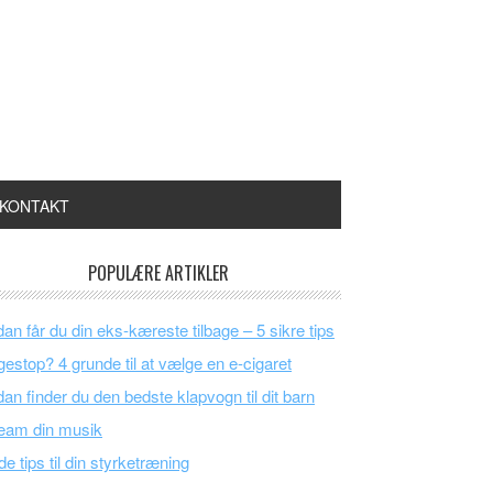
KONTAKT
POPULÆRE ARTIKLER
an får du din eks-kæreste tilbage – 5 sikre tips
estop? 4 grunde til at vælge en e-cigaret
an finder du den bedste klapvogn til dit barn
eam din musik
e tips til din styrketræning