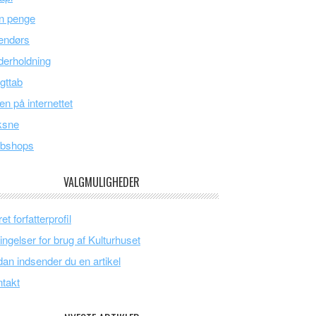
n penge
endørs
erholdning
gttab
en på internettet
ksne
bshops
VALGMULIGHEDER
et forfatterprofil
ingelser for brug af Kulturhuset
an indsender du en artikel
takt