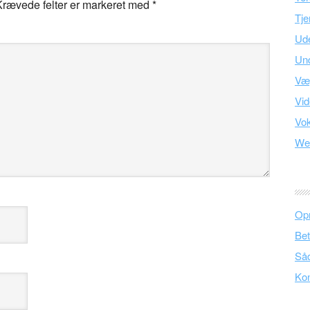
Krævede felter er markeret med
*
Tje
Ud
Und
Væ
Vid
Vo
We
Opr
Bet
Såd
Kon