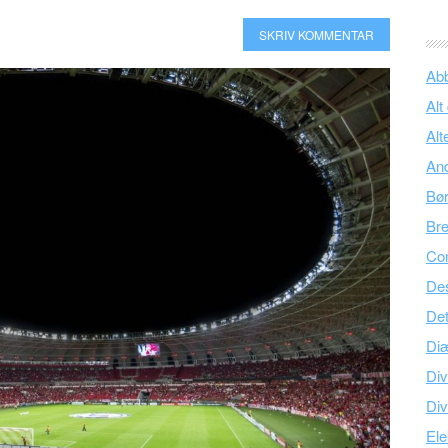
SKRIV KOMMENTAR
Ab
Alt
Alt
An
Bø
Br
Co
Des
Det
Di
Div
Div
Ele