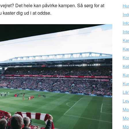
ejret? Det hele kan påvirke kampen. Så sørg for at
Hu
 kaster dig ud i at oddse.
Ind
Inf
Int
Kar
Kær
Kon
Kø
Ku
Kun
Lå
Lev
Mob
Mob
Mob