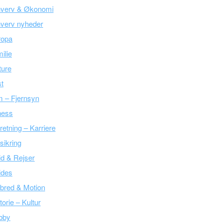
hverv & Økonomi
verv nyheder
ropa
ilie
ture
t
m – Fjernsyn
ness
retning – Karriere
sikring
tid & Rejser
ides
bred & Motion
torie – Kultur
bby