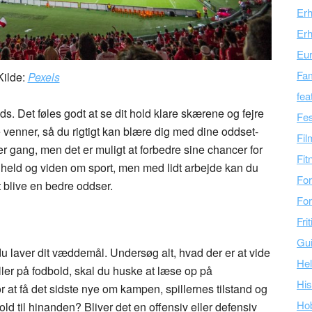
Er
Erh
Eu
Fam
Kilde:
Pexels
fea
ds. Det føles godt at se dit hold klare skærene og fejre
Fes
 venner, så du rigtigt kan blære dig med dine oddset-
Fil
r gang, men det er muligt at forbedre sine chancer for
Fit
 held og viden om sport, men med lidt arbejde kan du
For
at blive en bedre oddser.
For
Fri
Gu
r du laver dit væddemål. Undersøg alt, hvad der er at vide
Hel
ller på fodbold, skal du huske at læse op på
His
r at få det sidste nye om kampen, spillernes tilstand og
Ho
old til hinanden? Bliver det en offensiv eller defensiv