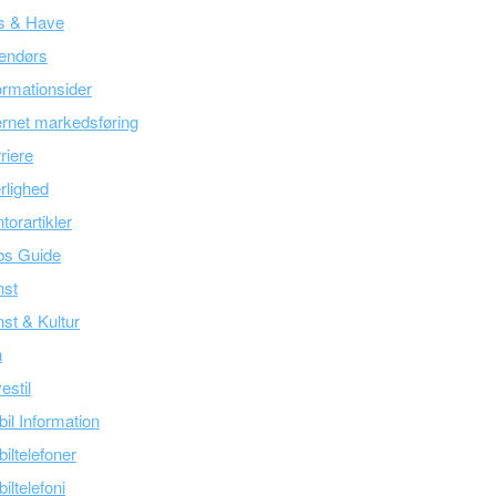
s & Have
endørs
ormationsider
ernet markedsføring
riere
lighed
torartikler
bs Guide
nst
st & Kultur
n
estil
il Information
iltelefoner
iltelefoni