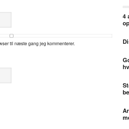
4 
op
Di
wser til næste gang jeg kommenterer.
Go
h
St
be
Ar
mo