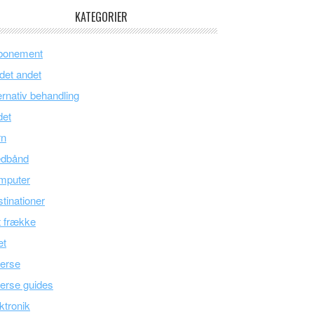
KATEGORIER
bonement
 det andet
ernativ behandling
det
rn
edbånd
mputer
tinationer
 frække
æt
erse
erse guides
ktronik