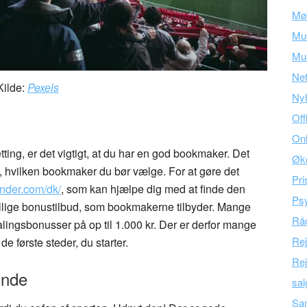
Mø
Mu
Mus
Ne
Kilde:
Pexels
Ny
Off
Onl
ing, er det vigtigt, at du har en god bookmaker. Det
Øk
, hvilken bookmaker du bør vælge. For at gøre det
Pri
inder.com/dk/
, som kan hjælpe dig med at finde den
Psy
kellige bonustilbud, som bookmakerne tilbyder. Mange
Råd
lingsbonusser på op til 1.000 kr. Der er derfor mange
Re
de første steder, du starter.
Rej
inde
sal
Sam