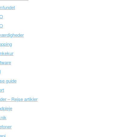
mfundet
O
O
værdigheder
opping
nkekur
tware
l
se guide
rt
der – Rejse artikler
dpleje
nik
efoner
api