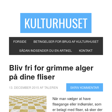
KULTURHUSET
FORSIDE
BETINGELSER FOR BRUG AF KULTURHUSET
SÅDAN INDSENDER DU EN ARTIKEL
KONTAKT
Bliv fri for grimme alger
på dine fliser
13. DECEMBER 2015
AF
TALEREN
SKRIV KOMMENTAR
Når man vælger at have
flisegange eller indkørsler, som
er belagt med fliser, så sker der