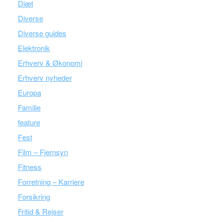
Diæt
Diverse
Diverse guides
Elektronik
Erhverv & Økonomi
Erhverv nyheder
Europa
Familie
feature
Fest
Film – Fjernsyn
Fitness
Forretning – Karriere
Forsikring
Fritid & Rejser