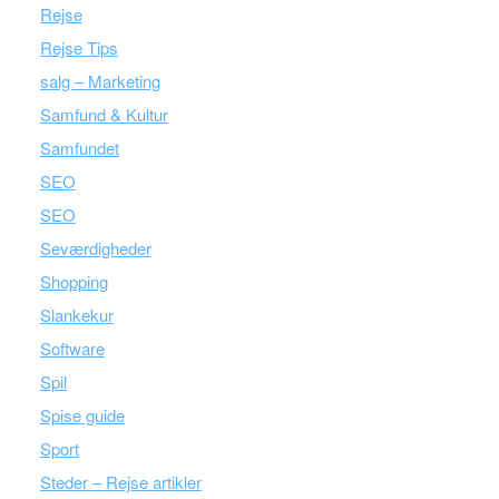
Rejse
Rejse Tips
salg – Marketing
Samfund & Kultur
Samfundet
SEO
SEO
Seværdigheder
Shopping
Slankekur
Software
Spil
Spise guide
Sport
Steder – Rejse artikler