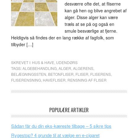
desværre ofte det, at fliserne
kan gå hen og blive angrebet af
alger. Disse alger kan være
træls at se på og også en
smule besværlige at fjerne.
Heldigvis så findes der en lang række af fagfolk, som
tilbyder […]
SKREVET I:
HUS & HAVE
,
UDENDØRS
TAGS:
ALGEBEHANDLING
,
ALGER
,
ALGERENS
,
BELÆGNINGSSTEN
,
BETONFLISER
,
FLISER
,
FLISERENS
,
FLISERENSNING
,
HAVEFLISER
,
RENSNING AF FLISER
POPULÆRE ARTIKLER
Sådan får du din eks-kæreste tilbage – 5 sikre tips
Rygestop? 4 grunde til at vælge en e-cigaret