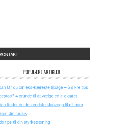
KONTAKT
POPULÆRE ARTIKLER
an får du din eks-kæreste tilbage – 5 sikre tips
estop? 4 grunde til at vælge en e-cigaret
an finder du den bedste klapvogn til dit barn
eam din musik
e tips til din styrketræning