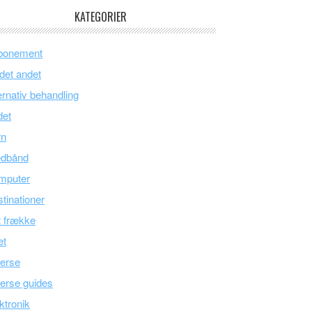
KATEGORIER
bonement
 det andet
ernativ behandling
det
rn
edbånd
mputer
tinationer
 frække
æt
erse
erse guides
ktronik