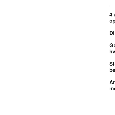
4 
op
Di
Go
h
St
be
Ar
mo