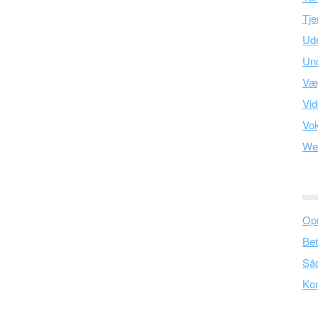
Tje
Ud
Und
Væ
Vid
Vo
We
Opr
Bet
Såd
Kon