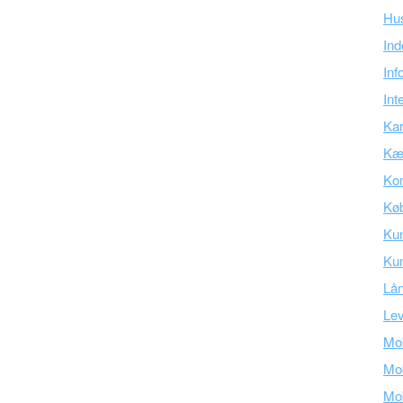
Hu
Ind
Inf
Int
Kar
Kær
Kon
Kø
Ku
Kun
Lå
Lev
Mob
Mob
Mob