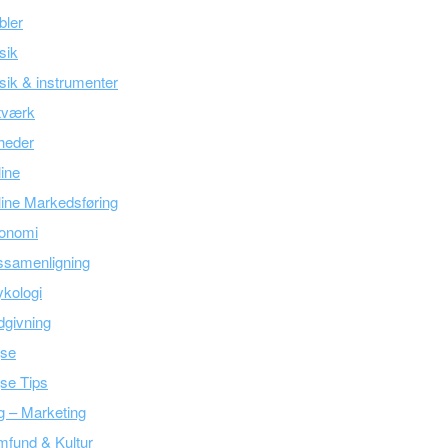
bler
sik
ik & instrumenter
tværk
heder
line
ine Markedsføring
onomi
ssamenligning
kologi
givning
jse
se Tips
g – Marketing
fund & Kultur