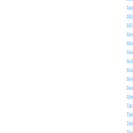
Sa
SE
SE
Se
Sh
Sla
Sof
Spi
Spi
Spo
Ste
Tan
Tek
Tel
Ter