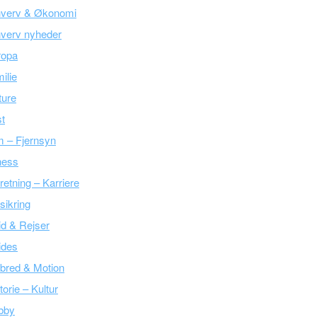
hverv & Økonomi
verv nyheder
ropa
ilie
ture
t
m – Fjernsyn
ness
retning – Karriere
sikring
tid & Rejser
ides
bred & Motion
torie – Kultur
bby