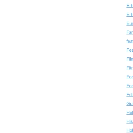
Er
Erh
Eu
Fam
fea
Fes
Fil
Fit
For
For
Fri
Gu
Hel
His
Ho