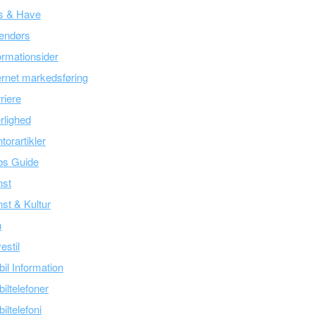
s & Have
endørs
ormationsider
ernet markedsføring
riere
lighed
torartikler
bs Guide
nst
st & Kultur
n
estil
il Information
iltelefoner
iltelefoni