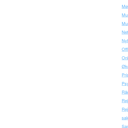
Mø
Mu
Mus
Ne
Ny
Off
Onl
Øk
Pri
Psy
Råd
Re
Rej
sal
Sam