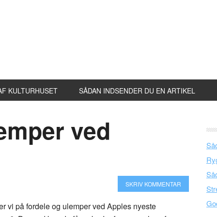
AF KULTURHUSET
SÅDAN INDSENDER DU EN ARTIKEL
lemper ved
Såd
Ryg
Såd
SKRIV KOMMENTAR
Str
God
ger vi på fordele og ulemper ved Apples nyeste