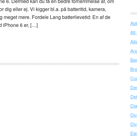
ne 6. Dermed kan du få en bedre fornemmelse af, om
r dig eller ej. Vi kigger bl.a. på batteritid, kamera,
g meget mere. Fordele Lang batterilevetid: En af de
Ab
d iPhone 6 er, […]
Alt
Alt
An
Bø
Br
Co
Des
Det
Di
Div
Div
Ele