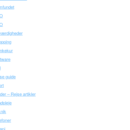
mfundet
O
O
værdigheder
opping
nkekur
tware
l
se guide
rt
der – Rejse artikler
dpleje
nik
efoner
api