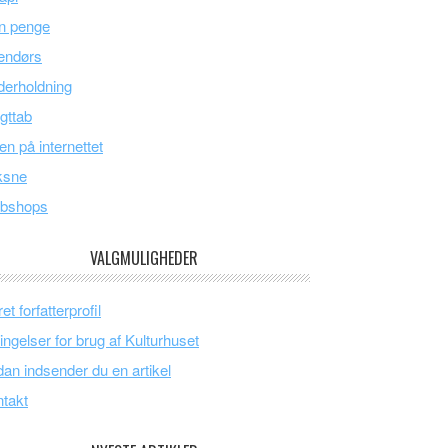
n penge
endørs
erholdning
gttab
en på internettet
ksne
bshops
VALGMULIGHEDER
et forfatterprofil
ingelser for brug af Kulturhuset
an indsender du en artikel
takt