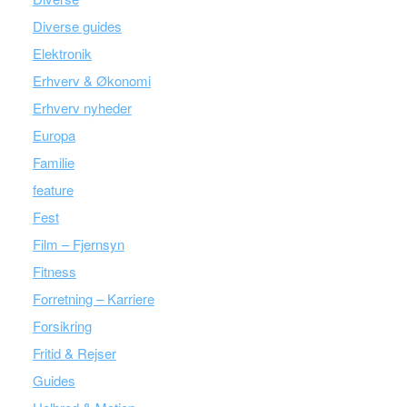
Diverse guides
Elektronik
Erhverv & Økonomi
Erhverv nyheder
Europa
Familie
feature
Fest
Film – Fjernsyn
Fitness
Forretning – Karriere
Forsikring
Fritid & Rejser
Guides