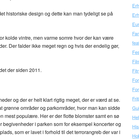
Er
t historiske design og dette kan man tydeligt se på
Erh
Eu
Fam
or kolde vintre, men varme somre hvor der kan være
fea
er. Der falder ikke meget regn og hvis der endelig gør,
Fes
Fil
det der siden 2011.
Fit
For
For
Fri
er og der er helt klart rigtig meget, der er værd at se.
at grønne områder og parkområder, hvor man kan sidde
Gu
en mest populære. Her er der flotte blomster samt en sø
Hel
r begivenheder i parken som for eksempel koncerter og
His
s, som er lavet i forhold til det terrorangreb der var i
Ho