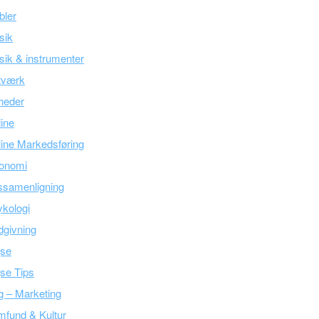
bler
sik
ik & instrumenter
tværk
heder
line
ine Markedsføring
onomi
ssamenligning
kologi
givning
jse
se Tips
g – Marketing
fund & Kultur