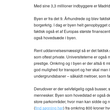
Med sine 3,3 millioner indbyggere er Madrid
Byen er fra det 9. Århundrede og blev fakti
borgerkrig. I dag er byen helt genopbygget 
faktisk også et af Europas største finanscen
også hovedsæde i byen.
Rent uddannelsesmæssigt så er det faktisk gr
som oftest private. Universiteterne er også
prestige. Omkring og i byen er der altså 6 m
god mulighed for transport og her skal man i
undergrundsbaner – såkaldt metroer, som fak
Derudover er der selvfølgelig også busser, s
mennesker. Byen som hovedstad er også den 
store parkområder, hvor man kan sidde og nyd
(
find søgning her
) fra omkring 800 kroner hv