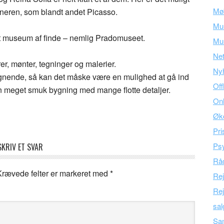
Mø
neren, som blandt andet Picasso.
Mu
t museum af finde – nemlig Pradomuseet.
Mus
Ne
er, mønter, tegninger og malerier.
Ny
lignende, så kan det måske være en mulighed at gå ind
Off
n meget smuk bygning med mange flotte detaljer.
Onl
Øk
Pri
Psy
SKRIV ET SVAR
Råd
Krævede felter er markeret med
*
Re
Rej
sal
Sam