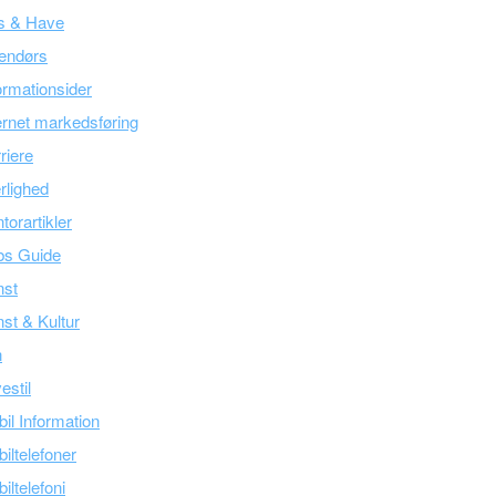
s & Have
endørs
ormationsider
ernet markedsføring
riere
lighed
torartikler
bs Guide
nst
st & Kultur
n
estil
il Information
iltelefoner
iltelefoni