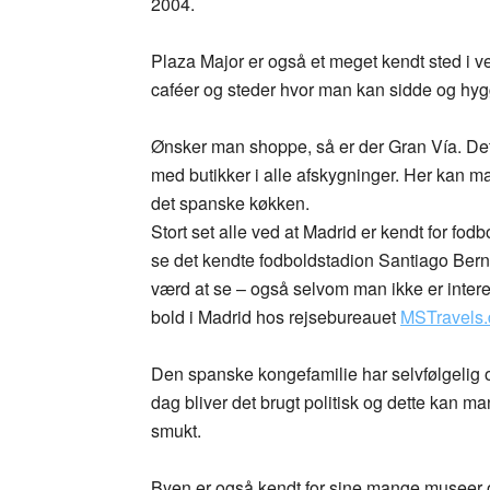
2004.
Plaza Major er også et meget kendt sted i v
caféer og steder hvor man kan sidde og hyg
Ønsker man shoppe, så er der Gran Vía. De
med butikker i alle afskygninger. Her kan m
det spanske køkken.
Stort set alle ved at Madrid er kendt for fo
se det kendte fodboldstadion Santiago Bern
værd at se – også selvom man ikke er interes
bold i Madrid hos rejsebureauet
MSTravels.
Den spanske kongefamilie har selvfølgelig 
dag bliver det brugt politisk og dette kan 
smukt.
Byen er også kendt for sine mange museer og 