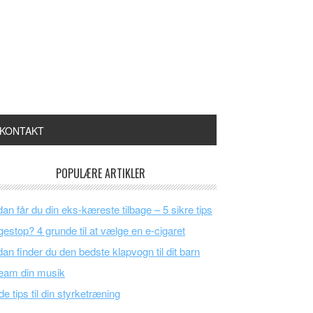
KONTAKT
POPULÆRE ARTIKLER
an får du din eks-kæreste tilbage – 5 sikre tips
estop? 4 grunde til at vælge en e-cigaret
an finder du den bedste klapvogn til dit barn
eam din musik
e tips til din styrketræning