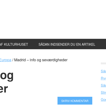
AF KULTURHUSET
SÅDAN INDSENDER DU EN ARTIKEL
Europa
/
Madrid – info og seværdigheder
 og
Såd
Ryg
er
Såd
Str
God
SKRIV KOMMENTAR