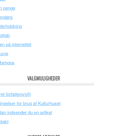
n penge
endørs
erholdning
gttab
en på internettet
ksne
bshops
VALGMULIGHEDER
et forfatterprofil
ingelser for brug af Kulturhuset
an indsender du en artikel
takt