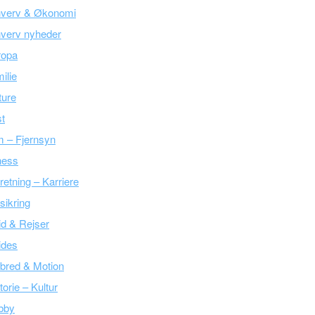
hverv & Økonomi
verv nyheder
ropa
ilie
ture
t
m – Fjernsyn
ness
retning – Karriere
sikring
tid & Rejser
ides
bred & Motion
torie – Kultur
bby