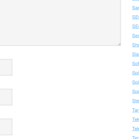
Sa
SE
SE
Se
Sh
Sla
Sof
Spi
Spi
Spo
Ste
Tan
Tek
Tel
Ter