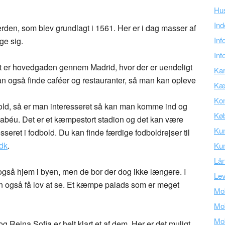
Hu
Ind
erden, som blev grundlagt i 1561. Her er i dag masser af
Inf
ge sig.
Int
t er hovedgaden gennem Madrid, hvor der er uendeligt
Kar
an også finde caféer og restauranter, så man kan opleve
Kær
Kon
dbold, så er man interesseret så kan man komme ind og
Kø
abéu. Det er et kæmpestort stadion og det kan være
Ku
seret i fodbold. Du kan finde færdige fodboldrejser til
dk
.
Kun
Lå
også hjem i byen, men de bor der dog ikke længere. I
Lev
man også få lov at se. Et kæmpe palads som er meget
Mob
Mob
Mob
Reina Sofia er helt klart et af dem. Her er det muligt