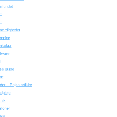
mfundet
O
O
værdigheder
opping
nkekur
tware
l
se guide
rt
der – Rejse artikler
dpleje
nik
efoner
api