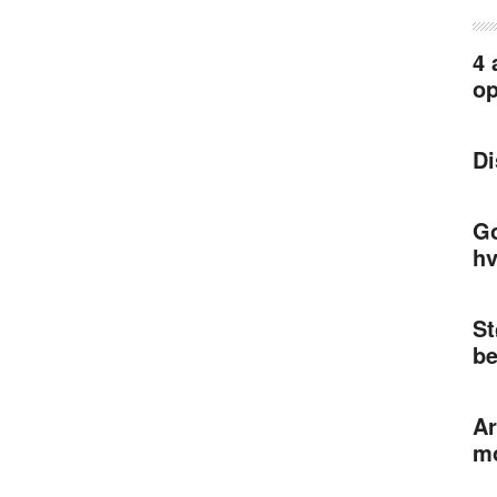
4 
op
Di
Go
h
St
be
Ar
mo