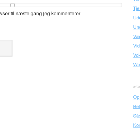
Tje
wser til næste gang jeg kommenterer.
Ud
Und
Væ
Vid
Vo
We
Opr
Bet
Såd
Kon