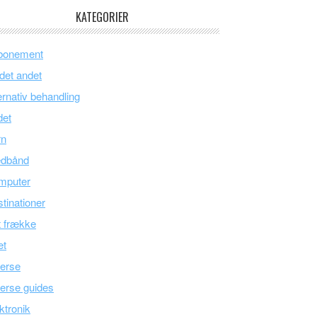
KATEGORIER
bonement
 det andet
ernativ behandling
det
rn
edbånd
mputer
tinationer
 frække
æt
erse
erse guides
ktronik