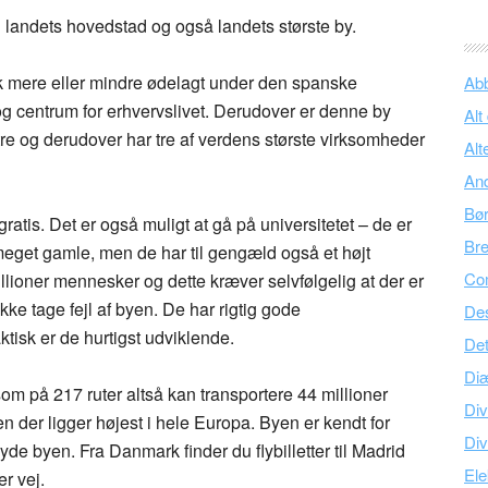
 landets hovedstad og også landets største by.
sk mere eller mindre ødelagt under den spanske
Ab
og centrum for erhvervslivet. Derudover er denne by
Alt
tre og derudover har tre af verdens største virksomheder
Alt
An
Bø
atis. Det er også muligt at gå på universitetet – de er
Br
 meget gamle, men de har til gengæld også et højt
Co
illioner mennesker og dette kræver selvfølgelig at der er
kke tage fejl af byen. De har rigtig gode
Des
tisk er de hurtigst udviklende.
Det
Di
om på 217 ruter altså kan transportere 44 millioner
Div
der ligger højest i hele Europa. Byen er kendt for
Div
e byen. Fra Danmark finder du flybilletter til Madrid
Ele
er vej.